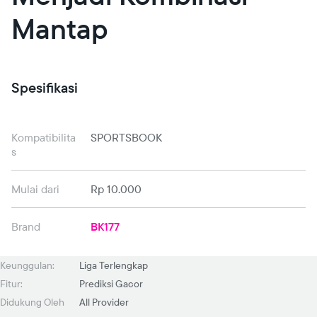
Mantap
Spesifikasi
Kompatibilita
SPORTSBOOK
s
Mulai dari
Rp 10.000
Brand
BK177
Keunggulan:
Liga Terlengkap
Fitur:
Prediksi Gacor
Didukung Oleh
All Provider