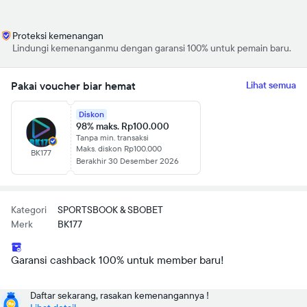
Proteksi kemenangan
Lindungi kemenanganmu dengan garansi 100% untuk pemain baru.
Pakai voucher biar hemat
Lihat semua
Diskon
98% maks. Rp100.000
Tanpa min. transaksi
Maks. diskon Rp100.000
BK177
Berakhir 30 Desember 2026
Kategori
SPORTSBOOK & SBOBET
Merk
BK177
Garansi cashback 100% untuk member baru!
Daftar sekarang, rasakan kemenangannya !