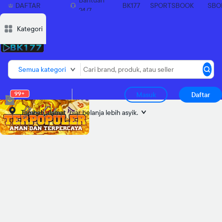
Bantuan
DAFTAR
BK177
SPORTSBOOK
SBO
24/7
SEKARANG
Deskripsi
Deskripsi
Ulasan
Ulasan
Diskusi
Diskusi
Rekomendasi
Rekomendasi
Laporkan p
Laporkan p
Kategori
Semua kategori
99+
Masuk
Daftar
Tambah alamat
biar belanja lebih asyik.