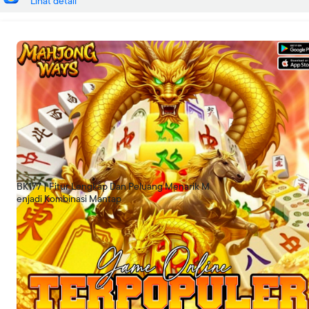
Lihat detail
BK177
Official Store
Top Rated
Rating seller: 99%
Lokasi toko
Jakarta Utara
Buka
•
00:00-23:59 WIB
BK177 | Fitur Lengkap Dan Peluang Menarik M
Tentang kami
enjadi Kombinasi Mantap
BK177
Dapatkan kemudahan memantau prediksi parlay, handicap, dan
over-under dalam satu aplikasi terintegrasi. Maksimalkan
peluangmu dengan data yang akurat.
Cari lokasi