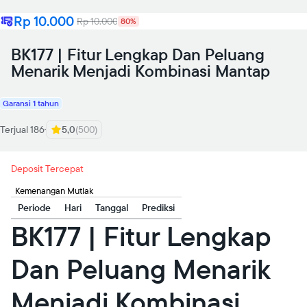
Rp 10.000
Rp 10.000
80%
BK177 | Fitur Lengkap Dan Peluang
Menarik Menjadi Kombinasi Mantap
Garansi 1 tahun
Terjual 186
5,0
(500)
Deposit Tercepat
Kemenangan Mutlak
Periode
Hari
Tanggal
Prediksi
BK177 | Fitur Lengkap
Dan Peluang Menarik
Menjadi Kombinasi